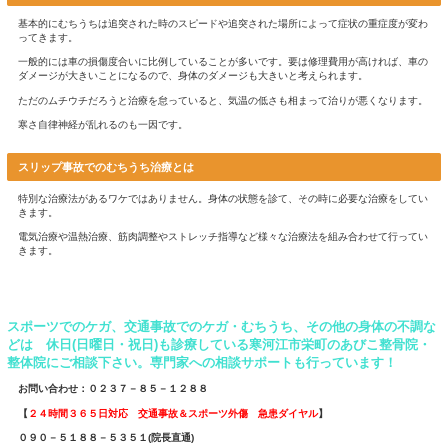
は 休日(日曜日・祝日)も診療している寒河江市栄町の
にご相談下さい。 専門家への相談サポートも行っています！
お問い合わせ：０２３７－８５－１２８８
【
２４時間３６５日対応 交通事故＆スポーツ外傷 急患ダイヤ
０９０－５１８８－５３５１(院長直通)
最近は
ＬＩＮＥ
での相談も増えていますのでご活用下さい。ＩＤ：＠ab
＊寒河江市栄町のあびこ整骨院・整体院の来院地域＊
寒河江市 河北町 大江町 西川町 朝日町 中山町 山辺町 山形市 天童