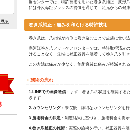
当センターでは、特許技術を用いた巻き爪補正、変形
には外反母趾ソックスの提供を通じて、足元からの健
巻き爪補正：痛みを和らげる特許技術
巻き爪は、爪の端が内側に巻き込むことで皮膚に食い
寒河江巻き爪フットケアセンターでは、特許取得済み
けることなく、先端に補正器具を装着して巻き爪を引
この方法は痛みが少なく、施術直後に痛みが軽減され
施術の流れ
1.LINEでの画像送信
：​
まず、巻き爪の状態を確認するた
きます
2.カウンセリング
：​
来院後、詳細なカウンセリングを行
3.施術料金の決定
：​
測定結果に基づき、施術料金を提示
4.巻き爪補正の施術
：​
実際の施術を行い、補正器具を装