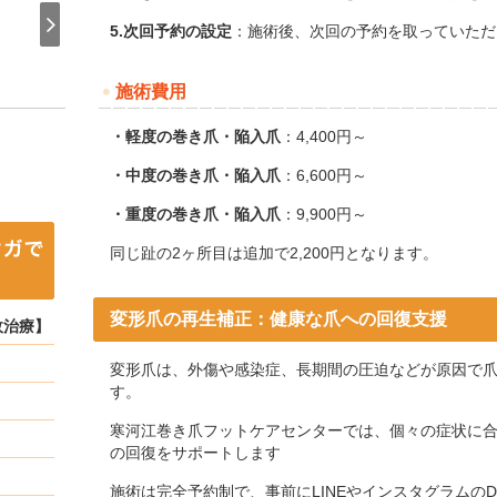
5.次回予約の設定
：​
施術後、次回の予約を取っていただ
施術費用
・軽度の巻き爪・陥入爪
：​
4,400円～
・中度の巻き爪・陥入爪
：​
6,600円～
・重度の巻き爪・陥入爪
：​
9,900円～
同じ趾の2ヶ所目は追加で2,200円となります。
​
変形爪の再生補正：健康な爪への回復支援
故治療】
変形爪は、外傷や感染症、長期間の圧迫などが原因で
す。
寒河江巻き爪フットケアセンターでは、個々の症状に
の回復をサポートします
施術は完全予約制で、事前にLINEやインスタグラムの