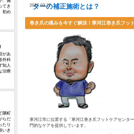
2025.03.27
ターの補正施術とは？
巻き爪の痛みを今すぐ解決！寒河江巻き爪フッ
寒河江市に位置する「寒河江巻き爪フットケアセンタ
門的なケアを提供しています。