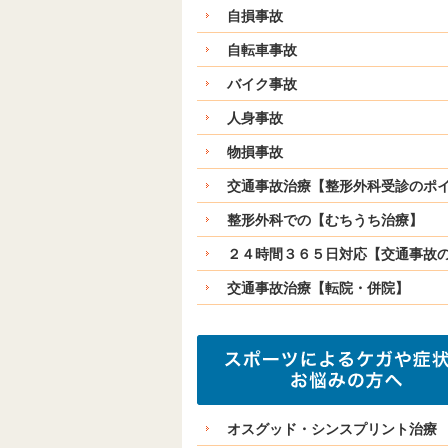
自損事故
自転車事故
バイク事故
人身事故
物損事故
交通事故治療【整形外科受診のポ
整形外科での【むちうち治療】
２４時間３６５日対応【交通事故
交通事故治療【転院・併院】
オスグッド・シンスプリント治療