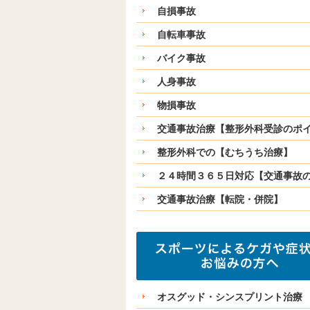
自損事故
自転車事故
バイク事故
人身事故
物損事故
交通事故治療【整形外科受診のポ
整形外科での【むちうち治療】
２４時間３６５日対応【交通事故
交通事故治療【転院・併院】
オスグッド・シンスプリント治療