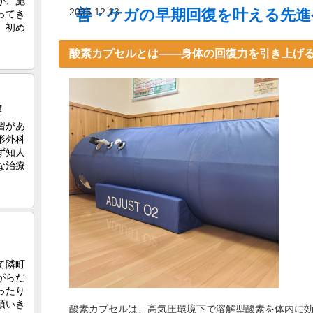
2025.12.13
善・ケガの早期回復を叶える先進
酸素カプセルとは——身体の回復力を引き上げ
酸素カプセルは、高気圧環境下で溶解型酸素を体内に