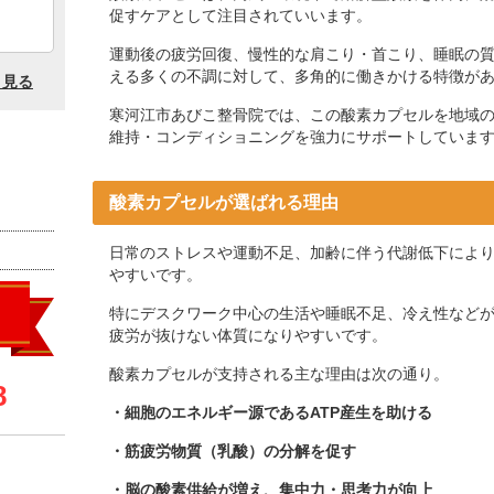
促すケアとして注目されていいます。
運動後の疲労回復、慢性的な肩こり・首こり、睡眠の
える多くの不調に対して、多角的に働きかける特徴が
寒河江市あびこ整骨院では、この酸素カプセルを地域
維持・コンディショニングを強力にサポートしていま
酸素カプセルが選ばれる理由
日常のストレスや運動不足、加齢に伴う代謝低下により
やすいです。
特にデスクワーク中心の生活や睡眠不足、冷え性など
疲労が抜けない体質になりやすいです。
酸素カプセルが支持される主な理由は次の通り。
・細胞のエネルギー源であるATP産生を助ける
・筋疲労物質（乳酸）の分解を促す
・脳の酸素供給が増え、集中力・思考力が向上