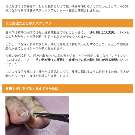
寒河江市から来院された60代女性の巻き爪症例
寒河江市から来院された60代女性は、長年にわたり巻き爪による
いました。
日常生活の中で歩行時の違和感や圧迫感を感じることが多く、特