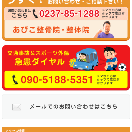
当院は寒河江市で唯一日曜日・祝日に休日診療をしており、交通
様限定で平日は夜２０時まで予約診療をしているので、仕事で帰
相談下さい
転院するのは患者様の自由
今、医療機関に通院中で症状が改善していなかったり、仕事の関
様が他の医療機関に転院する場合、手続きとしては保険会社に電
交通事故の治療において、患者様に医療機関を選ぶ権利がありま
もし「整骨院の通院は認めない」と保険会社に言われた場合はご
寒河江市のあびこ整骨院・整体院では交通事故案件に強い弁護士
能です。保険会社に言われたことだけを鵜呑みにせず、１人で悩