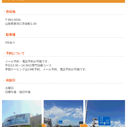
スポーツでのケガ、交通事故でのケガ・むちうち、その他の身体の
日・祝日)も診療している寒河江市栄町のあびこ整骨院・整体院に
の相談サポートも行っています！
お問い合わせ：０２３７－８５－１２８８
【
２４時間３６５日対応 交通事故＆スポーツ外傷 急患ダイヤ
０９０－５１８８－５３５１(院長直通)
最近は
ＬＩＮＥ
での相談も増えていますのでご活用下さい。ＩＤ：＠ab
＊寒河江市栄町のあびこ整骨院・整体院の来院地域＊
寒河江市 河北町 大江町 西川町 朝日町 中山町 山辺町 山形市 天童