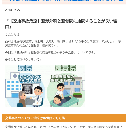
HOME
交通
料金表
ア
LINE問合せ
ホーム
>
Blog記事一覧
> 【交通事故治療】整形外科と整骨院に
記事一覧
【交通事故治療】整形外科と整骨院に通院
2018.06.27