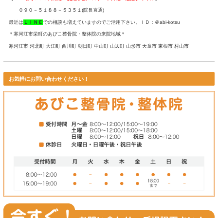
わらず強制的に回してしまうと、かえって筋肉や関節を痛めてし
す。
整形外科と整骨院の両方に通院する事がベスト
整形外科と整骨院のムチウチ治療の特長を分かって頂けたでしょ
整形外科で痛みのある場所を画像検査で診断してもらい痛み止め
ールしながら、整骨院で筋肉のこわばりや関節の歪みの治療を行
やすいです。
整形外科だけに通院していた患者さんが当院でも治療を始めたこ
談したケースも多々あります。
週に２回だけでも整形外科に通院して経過を診てもらうことで、
ことが出来ますし、万が一症状が残ってしまって時に後遺障害を
認定されるかは別ですが、、、
寒河江市のあびこ整骨院・整体院では「最低でも週に２回は整形
療する」ように通院指導しています。
是非一度、当院で治療を受けてみて下さい。後悔はさせません。