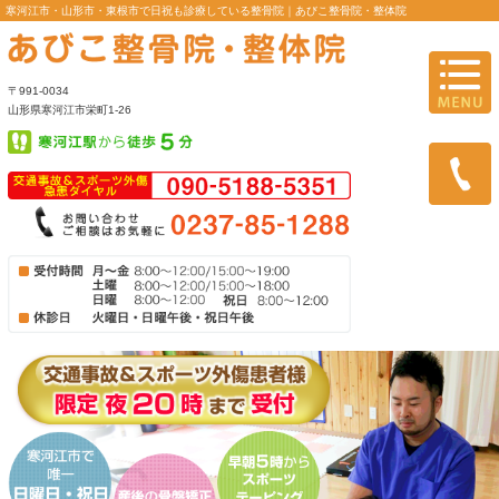
寒河江市・山形市・東根市で日祝も診療している整骨院｜あびこ整
〒991-0034
山形県寒河江市栄町1-26