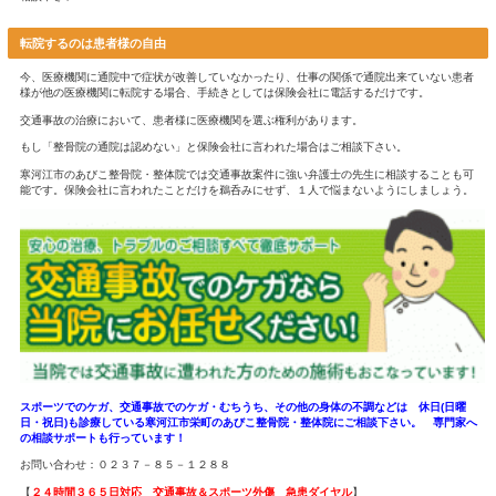
投薬に関しては、主に痛み止めと湿布薬の処方です。
交通事故直後は痛みが強く筋肉のこわばりもあるので薬で痛みを
事になってきます。
整骨院でのムチウチ治療
整骨院でのムチウチ治療の特長は、手技療法です。
交通事故の受傷直後は安静にしてもらうこともありますが、基本
ぐす筋肉調整や衝突の衝撃で歪みの出た背骨や骨盤を整える骨格
ていきます。
筋肉調整は、痛気持ちいいくらいの刺激で施術を行うので、寝て
寝ることにより自律神経の副交感神経が優位に働くため自然治癒
す。
骨格調整と聞くと首を回してボキボキ鳴らすことをイメージして
江市のあびこ整骨院・整体院の交通事故のムチウチ治療では首を
せん。
首は非常にデリケートな場所であるため、ムチウチによって筋肉