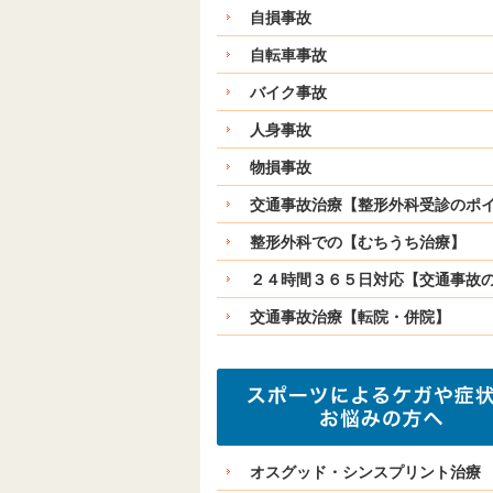
自損事故
自転車事故
バイク事故
人身事故
物損事故
交通事故治療【整形外科受診のポ
整形外科での【むちうち治療】
２４時間３６５日対応【交通事故
交通事故治療【転院・併院】
オスグッド・シンスプリント治療