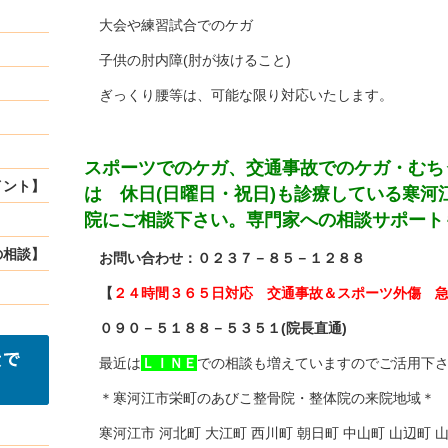
大会や練習試合でのケガ
子供の肘内障(肘が抜けること)
ぎっくり腰等は、可能な限り対応いたします。
スポーツでのケガ、交通事故でのケガ・むち
イント】
は 休日(日曜日・祝日)も診療している寒河
院にご相談下さい。専門家への相談サポート
の相談】
お問い合わせ：０２３７－８５－１２８８
【
２４時間３６５日対応 交通事故＆スポーツ外傷 
０９０－５１８８－５３５１(院長直通)
最近は
ＬＩＮＥ
での相談も増えていますのでご活用下さい。Ｉ
＊寒河江市栄町のあびこ整骨院・整体院の来院地域＊
寒河江市 河北町 大江町 西川町 朝日町 中山町 山辺町 