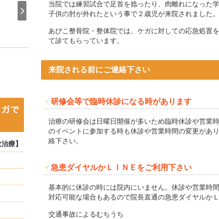
当院では練習試合で足首を捻ったり、肉離れになった
子供の肘が外れたという事で２歳児が来院されました
あびこ整骨院・整体院では、ケガに対しての応急処置
て診てもらっています。
来院される前にご連絡下さい
研修会等で臨時休診になる時があります
治療の研修会は日曜日開催が多いため臨時休診や営業
のイベントに参加する時も休診や営業時間の変更があ
絡下さい。
故治療】
急患ダイヤルかＬＩＮＥをご利用下さい
基本的に休診の時には院内にいません。休診や営業時
対応可能な場合もあるので院長直通の急患ダイヤルか
交通事故によるむちうち