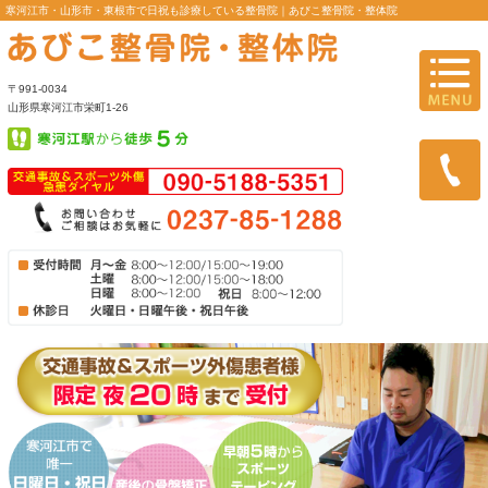
寒河江市・山形市・東根市で日祝も診療している整骨院｜あびこ整
〒991-0034
山形県寒河江市栄町1-26