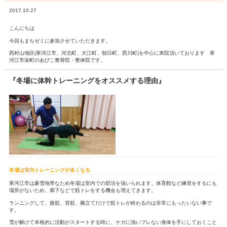
HOME
交通
料金表
ア
LINE問合せ
ホーム
>
Blog記事一覧
> 冬場に体幹トレーニングをオススメす
冬場に体幹トレーニングをオススメする理
2017.10.27