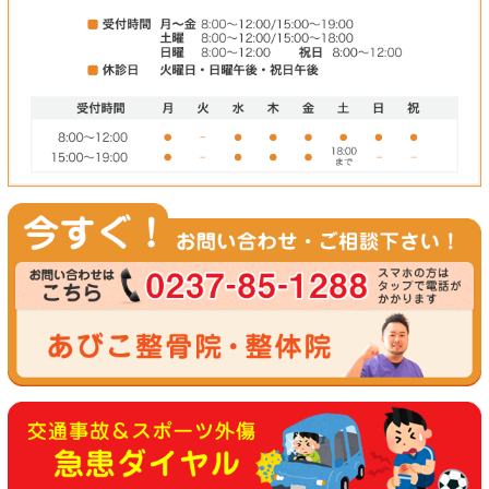
逆に間違った体幹トレーニングを続けていくと、効果を感じられ
り、ケガを引き起こすリスクが高まります。
今までのトレーニングにプラスするだけ
いつものトレーニングに「ドローイン」を意識してやるだけで、
に向上します。
ドローインのやり方は、間違って覚えてしまうと体幹トレーニン
直接指導いたします。
スポーツでのケガ、交通事故でのケガ・むちうち、その他の身体
は 休日(日曜日・祝日)も診療している寒河江市栄町の
にご相談下さい。 専門家への相談サポートも行っています！
お問い合わせ：０２３７－８５－１２８８
【
２４時間３６５日対応 交通事故＆スポーツ外傷 急患ダイヤ
０９０－５１８８－５３５１(院長直通)