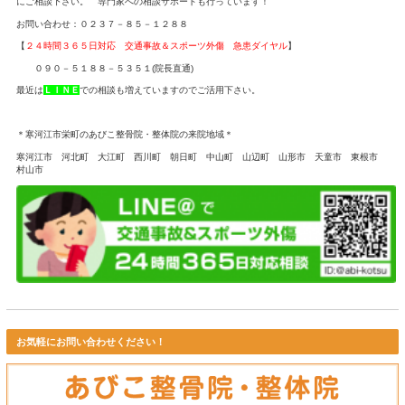
寒河江市は豪雪地帯なため冬場は室内での部活を強いられます。
場所がないため、廊下などで筋トレをする機会も増えてきます。
ランニングして、腹筋、背筋、腕立てだけで筋トレが終わるのは
す。
雪が解けて本格的に活動がスタートする時に、ケガに強いブレな
が良い結果に繋がります。
正しい体幹トレーニングを覚える
最近、部活で体幹トレーニングを取り入れている所が増えている
ると間違ったやり方が多いことに気付きます。
ただ同じ姿勢をキープする… １分間キープする… 気を付けるポイントを知らない… 雨の
正しいやり方を覚えるだけで
➀
柔軟性を高め、関節の可動域が広がり動きがスムーズになり
②
カラダの軸がブレにくくなりボディバランスの向上につなが
③
バランス感覚が高まり、不安定な姿勢でもプレイ出来るよう
④
たくさんの筋肉を同時に働く事で連動性が高まり、力強くス