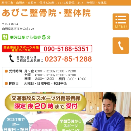
寒河江市・山形市・東根市で日祝も診療している整骨院｜あびこ整
〒991-0034
山形県寒河江市栄町1-26