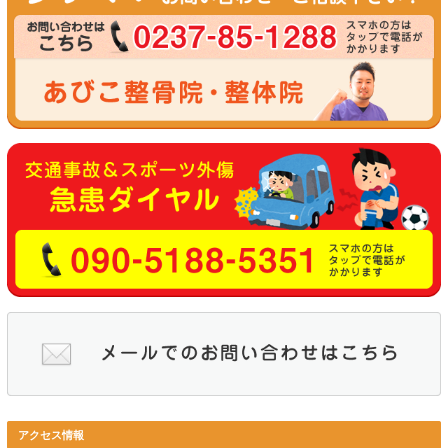
たかはし元気クリニック
隣町の中山町で寒河江市外なんですが、あびこ整骨院の患者さん
ご紹介します
住所：山形県東村山郡中山町大字小塩１２８４－５
TEL：０２３－６６３－３５７５
診療時間：８：３０～１２：００ ／ １４：００～１７：３０
休診日：土曜日 日曜日 祝日
👇詳しくはＷＥＢをご覧ください👇
たかはし元気クリニック：天童市東村山郡医師会 (thma-med.or.jp
２４時間３６５日対応 交通事故急患ダイヤル
交通事故は日曜や祝日などの休日や夜間帯に発生しやすいので、
に２４時間３６５日対応の交通事故急患ダイヤルを設置していま