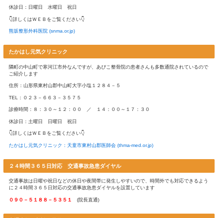
整骨院で治療できる場所は、診断書に記載されている場所に限る
時は必ず診てもらいましょう
数日経って痛くなったり、新たに痛くなったら必ず受診する
交通事故では事故当日は何もなくても、翌日や数日後に痛みが出
ぐに整形外科や病院を受診してください ※１週間以上経過する
おやま整形外科クリニック
あびこ整骨院の患者さんもお世話になっている寒河江市の整形外
日曜日も診療しており、理学療法士も多数在籍しています
２０２４年夏にMRIを導入予定
住所：山形県寒河江市七日町５番１号
TEL：０２３７－８４－６６２３
診療時間：９：００～１２：００ ／ １５：００～１８：００
休診日：祝日