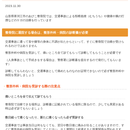
HOME
交通
料金表
ア
LINE問合せ
ホーム
>
Blog記事一覧
> 【整形外科】寒河江市で交通事故治療
【整形外科】寒河江市で交通事故治療をお
2023.11.30