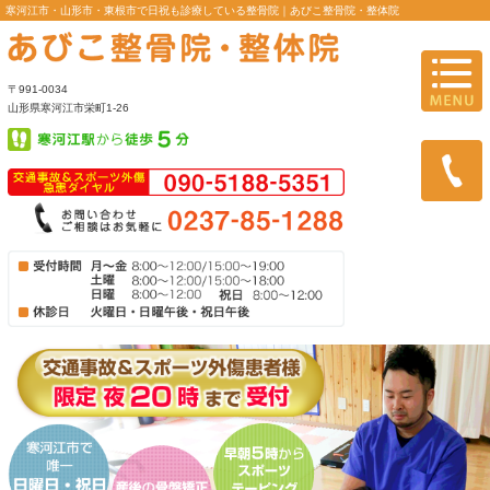
寒河江市・山形市・東根市で日祝も診療している整骨院｜あびこ整
〒991-0034
山形県寒河江市栄町1-26