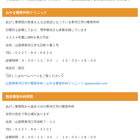
山形県寒河江市のあびこ整骨院では、交通事故による頸椎捻挫（
撲などのケガの治療を行っています
整骨院に通院する場合は、整形外科・病院の診断書が必要
交通事故に遭って首や腰等の身体に不調が出たからといって、す
れるわけではありません
整形外科や病院を受診して、痛いところ全て診てもらって診断し
（人身事故として手続きをする場合は、警察署に診断書を提出す
す）
診断してもらわないと、交通事故として痛めたものなのか証明で
病院を受診しましょう
整形外科・病院を受診する際の注意点
痛いところを全て伝えて診てもらう