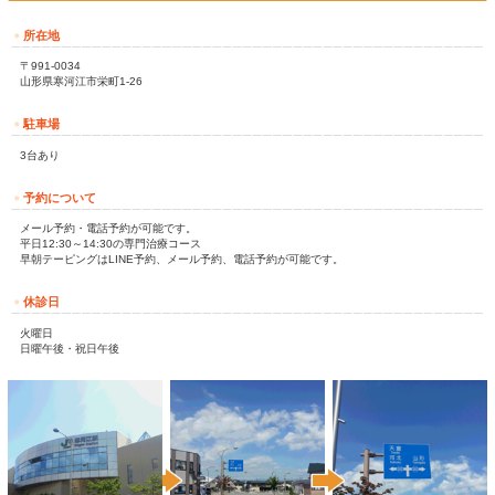
０９０－５１８８－５３５１
(院長直通)
交通事故の相談＆予約ＬＩＮＥ
交通事故に遭った時の対応や転院の相談についてはLINEでご相談
👇登録はコチラから👇
https://lin.ee/XBOjVTk
お気軽にお問い合わせください！