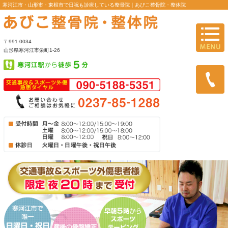
寒河江市・山形市・東根市で日祝も診療している整骨院｜あびこ整
〒991-0034
山形県寒河江市栄町1-26