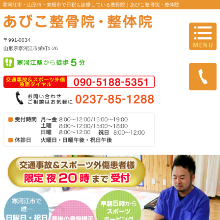
寒河江市・山形市・東根市で日祝も診療している整骨院｜あびこ整
〒991-0034
山形県寒河江市栄町1-26