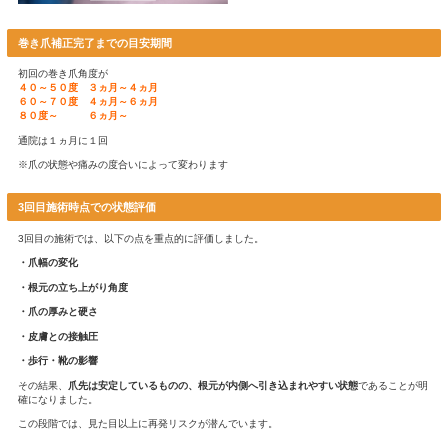
巻き補正前の爪の角度は、４０
度