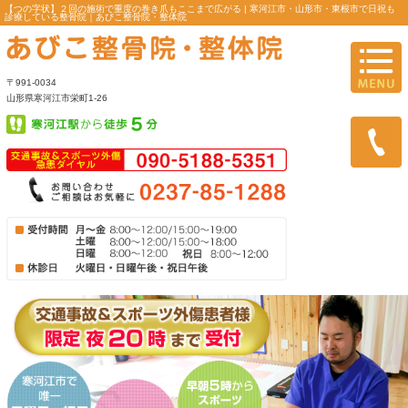
【つの字状】２回の施術で重度の巻き爪もここまで広がる |
寒河江
診療している整骨院｜あびこ整骨院・整体院
〒991-0034
山形県寒河江市栄町1-26